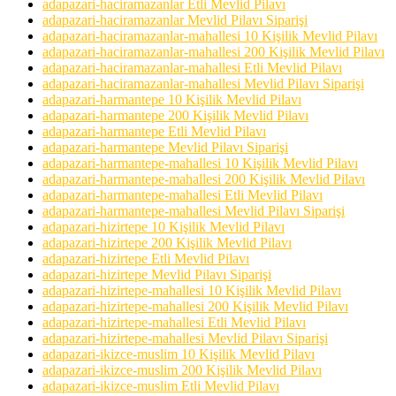
adapazari-haciramazanlar Etli Mevlid Pilavı
adapazari-haciramazanlar Mevlid Pilavı Siparişi
adapazari-haciramazanlar-mahallesi 10 Kişilik Mevlid Pilavı
adapazari-haciramazanlar-mahallesi 200 Kişilik Mevlid Pilavı
adapazari-haciramazanlar-mahallesi Etli Mevlid Pilavı
adapazari-haciramazanlar-mahallesi Mevlid Pilavı Siparişi
adapazari-harmantepe 10 Kişilik Mevlid Pilavı
adapazari-harmantepe 200 Kişilik Mevlid Pilavı
adapazari-harmantepe Etli Mevlid Pilavı
adapazari-harmantepe Mevlid Pilavı Siparişi
adapazari-harmantepe-mahallesi 10 Kişilik Mevlid Pilavı
adapazari-harmantepe-mahallesi 200 Kişilik Mevlid Pilavı
adapazari-harmantepe-mahallesi Etli Mevlid Pilavı
adapazari-harmantepe-mahallesi Mevlid Pilavı Siparişi
adapazari-hizirtepe 10 Kişilik Mevlid Pilavı
adapazari-hizirtepe 200 Kişilik Mevlid Pilavı
adapazari-hizirtepe Etli Mevlid Pilavı
adapazari-hizirtepe Mevlid Pilavı Siparişi
adapazari-hizirtepe-mahallesi 10 Kişilik Mevlid Pilavı
adapazari-hizirtepe-mahallesi 200 Kişilik Mevlid Pilavı
adapazari-hizirtepe-mahallesi Etli Mevlid Pilavı
adapazari-hizirtepe-mahallesi Mevlid Pilavı Siparişi
adapazari-ikizce-muslim 10 Kişilik Mevlid Pilavı
adapazari-ikizce-muslim 200 Kişilik Mevlid Pilavı
adapazari-ikizce-muslim Etli Mevlid Pilavı