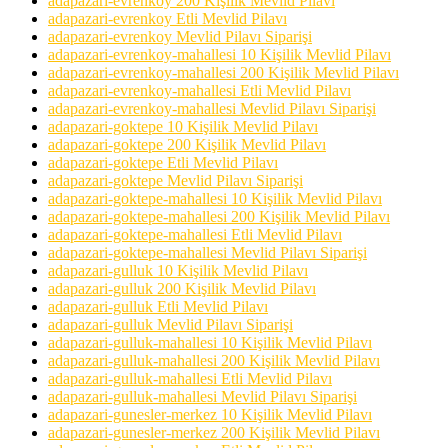
adapazari-evrenkoy 200 Kişilik Mevlid Pilavı
adapazari-evrenkoy Etli Mevlid Pilavı
adapazari-evrenkoy Mevlid Pilavı Siparişi
adapazari-evrenkoy-mahallesi 10 Kişilik Mevlid Pilavı
adapazari-evrenkoy-mahallesi 200 Kişilik Mevlid Pilavı
adapazari-evrenkoy-mahallesi Etli Mevlid Pilavı
adapazari-evrenkoy-mahallesi Mevlid Pilavı Siparişi
adapazari-goktepe 10 Kişilik Mevlid Pilavı
adapazari-goktepe 200 Kişilik Mevlid Pilavı
adapazari-goktepe Etli Mevlid Pilavı
adapazari-goktepe Mevlid Pilavı Siparişi
adapazari-goktepe-mahallesi 10 Kişilik Mevlid Pilavı
adapazari-goktepe-mahallesi 200 Kişilik Mevlid Pilavı
adapazari-goktepe-mahallesi Etli Mevlid Pilavı
adapazari-goktepe-mahallesi Mevlid Pilavı Siparişi
adapazari-gulluk 10 Kişilik Mevlid Pilavı
adapazari-gulluk 200 Kişilik Mevlid Pilavı
adapazari-gulluk Etli Mevlid Pilavı
adapazari-gulluk Mevlid Pilavı Siparişi
adapazari-gulluk-mahallesi 10 Kişilik Mevlid Pilavı
adapazari-gulluk-mahallesi 200 Kişilik Mevlid Pilavı
adapazari-gulluk-mahallesi Etli Mevlid Pilavı
adapazari-gulluk-mahallesi Mevlid Pilavı Siparişi
adapazari-gunesler-merkez 10 Kişilik Mevlid Pilavı
adapazari-gunesler-merkez 200 Kişilik Mevlid Pilavı