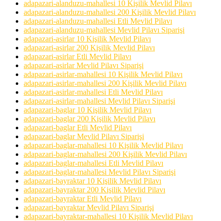
adapazari-alanduzu-mahallesi 10 Kişilik Mevlid Pilavı
adapazari-alanduzu-mahallesi 200 Kişilik Mevlid Pilavı
adapazari-alanduzu-mahallesi Etli Mevlid Pilavı
adapazari-alanduzu-mahallesi Mevlid Pilavı Siparişi
adapazari-asirlar 10 Kişilik Mevlid Pilavı
adapazari-asirlar 200 Kişilik Mevlid Pilavı
adapazari-asirlar Etli Mevlid Pilavı
adapazari-asirlar Mevlid Pilavı Siparişi
adapazari-asirlar-mahallesi 10 Kişilik Mevlid Pilavı
adapazari-asirlar-mahallesi 200 Kişilik Mevlid Pilavı
adapazari-asirlar-mahallesi Etli Mevlid Pilavı
adapazari-asirlar-mahallesi Mevlid Pilavı Siparişi
adapazari-baglar 10 Kişilik Mevlid Pilavı
adapazari-baglar 200 Kişilik Mevlid Pilavı
adapazari-baglar Etli Mevlid Pilavı
adapazari-baglar Mevlid Pilavı Siparişi
adapazari-baglar-mahallesi 10 Kişilik Mevlid Pilavı
adapazari-baglar-mahallesi 200 Kişilik Mevlid Pilavı
adapazari-baglar-mahallesi Etli Mevlid Pilavı
adapazari-baglar-mahallesi Mevlid Pilavı Siparişi
adapazari-bayraktar 10 Kişilik Mevlid Pilavı
adapazari-bayraktar 200 Kişilik Mevlid Pilavı
adapazari-bayraktar Etli Mevlid Pilavı
adapazari-bayraktar Mevlid Pilavı Siparişi
adapazari-bayraktar-mahallesi 10 Kişilik Mevlid Pilavı