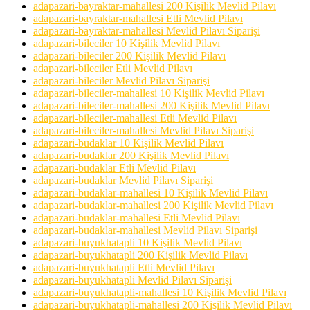
adapazari-bayraktar-mahallesi 200 Kişilik Mevlid Pilavı
adapazari-bayraktar-mahallesi Etli Mevlid Pilavı
adapazari-bayraktar-mahallesi Mevlid Pilavı Siparişi
adapazari-bileciler 10 Kişilik Mevlid Pilavı
adapazari-bileciler 200 Kişilik Mevlid Pilavı
adapazari-bileciler Etli Mevlid Pilavı
adapazari-bileciler Mevlid Pilavı Siparişi
adapazari-bileciler-mahallesi 10 Kişilik Mevlid Pilavı
adapazari-bileciler-mahallesi 200 Kişilik Mevlid Pilavı
adapazari-bileciler-mahallesi Etli Mevlid Pilavı
adapazari-bileciler-mahallesi Mevlid Pilavı Siparişi
adapazari-budaklar 10 Kişilik Mevlid Pilavı
adapazari-budaklar 200 Kişilik Mevlid Pilavı
adapazari-budaklar Etli Mevlid Pilavı
adapazari-budaklar Mevlid Pilavı Siparişi
adapazari-budaklar-mahallesi 10 Kişilik Mevlid Pilavı
adapazari-budaklar-mahallesi 200 Kişilik Mevlid Pilavı
adapazari-budaklar-mahallesi Etli Mevlid Pilavı
adapazari-budaklar-mahallesi Mevlid Pilavı Siparişi
adapazari-buyukhatapli 10 Kişilik Mevlid Pilavı
adapazari-buyukhatapli 200 Kişilik Mevlid Pilavı
adapazari-buyukhatapli Etli Mevlid Pilavı
adapazari-buyukhatapli Mevlid Pilavı Siparişi
adapazari-buyukhatapli-mahallesi 10 Kişilik Mevlid Pilavı
adapazari-buyukhatapli-mahallesi 200 Kişilik Mevlid Pilavı