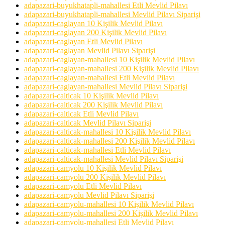
adapazari-buyukhatapli-mahallesi Etli Mevlid Pilavı
adapazari-buyukhatapli-mahallesi Mevlid Pilavı Siparişi
adapazari-caglayan 10 Kişilik Mevlid Pilavı
adapazari-caglayan 200 Kişilik Mevlid Pilavı
adapazari-caglayan Etli Mevlid Pilavı
adapazari-caglayan Mevlid Pilavı Siparişi
adapazari-caglayan-mahallesi 10 Kişilik Mevlid Pilavı
adapazari-caglayan-mahallesi 200 Kişilik Mevlid Pilavı
adapazari-caglayan-mahallesi Etli Mevlid Pilavı
adapazari-caglayan-mahallesi Mevlid Pilavı Siparişi
adapazari-calticak 10 Kişilik Mevlid Pilavı
adapazari-calticak 200 Kişilik Mevlid Pilavı
adapazari-calticak Etli Mevlid Pilavı
adapazari-calticak Mevlid Pilavı Siparişi
adapazari-calticak-mahallesi 10 Kişilik Mevlid Pilavı
adapazari-calticak-mahallesi 200 Kişilik Mevlid Pilavı
adapazari-calticak-mahallesi Etli Mevlid Pilavı
adapazari-calticak-mahallesi Mevlid Pilavı Siparişi
adapazari-camyolu 10 Kişilik Mevlid Pilavı
adapazari-camyolu 200 Kişilik Mevlid Pilavı
adapazari-camyolu Etli Mevlid Pilavı
adapazari-camyolu Mevlid Pilavı Siparişi
adapazari-camyolu-mahallesi 10 Kişilik Mevlid Pilavı
adapazari-camyolu-mahallesi 200 Kişilik Mevlid Pilavı
adapazari-camyolu-mahallesi Etli Mevlid Pilavı