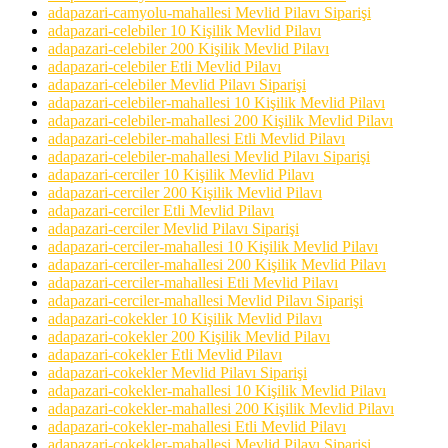
adapazari-camyolu-mahallesi Mevlid Pilavı Siparişi
adapazari-celebiler 10 Kişilik Mevlid Pilavı
adapazari-celebiler 200 Kişilik Mevlid Pilavı
adapazari-celebiler Etli Mevlid Pilavı
adapazari-celebiler Mevlid Pilavı Siparişi
adapazari-celebiler-mahallesi 10 Kişilik Mevlid Pilavı
adapazari-celebiler-mahallesi 200 Kişilik Mevlid Pilavı
adapazari-celebiler-mahallesi Etli Mevlid Pilavı
adapazari-celebiler-mahallesi Mevlid Pilavı Siparişi
adapazari-cerciler 10 Kişilik Mevlid Pilavı
adapazari-cerciler 200 Kişilik Mevlid Pilavı
adapazari-cerciler Etli Mevlid Pilavı
adapazari-cerciler Mevlid Pilavı Siparişi
adapazari-cerciler-mahallesi 10 Kişilik Mevlid Pilavı
adapazari-cerciler-mahallesi 200 Kişilik Mevlid Pilavı
adapazari-cerciler-mahallesi Etli Mevlid Pilavı
adapazari-cerciler-mahallesi Mevlid Pilavı Siparişi
adapazari-cokekler 10 Kişilik Mevlid Pilavı
adapazari-cokekler 200 Kişilik Mevlid Pilavı
adapazari-cokekler Etli Mevlid Pilavı
adapazari-cokekler Mevlid Pilavı Siparişi
adapazari-cokekler-mahallesi 10 Kişilik Mevlid Pilavı
adapazari-cokekler-mahallesi 200 Kişilik Mevlid Pilavı
adapazari-cokekler-mahallesi Etli Mevlid Pilavı
adapazari-cokekler-mahallesi Mevlid Pilavı Siparişi