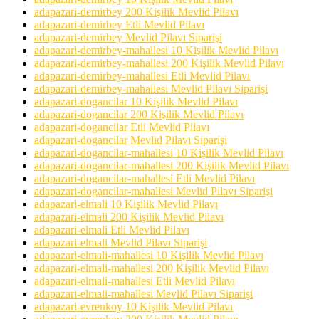
adapazari-demirbey 200 Kişilik Mevlid Pilavı
adapazari-demirbey Etli Mevlid Pilavı
adapazari-demirbey Mevlid Pilavı Siparişi
adapazari-demirbey-mahallesi 10 Kişilik Mevlid Pilavı
adapazari-demirbey-mahallesi 200 Kişilik Mevlid Pilavı
adapazari-demirbey-mahallesi Etli Mevlid Pilavı
adapazari-demirbey-mahallesi Mevlid Pilavı Siparişi
adapazari-dogancilar 10 Kişilik Mevlid Pilavı
adapazari-dogancilar 200 Kişilik Mevlid Pilavı
adapazari-dogancilar Etli Mevlid Pilavı
adapazari-dogancilar Mevlid Pilavı Siparişi
adapazari-dogancilar-mahallesi 10 Kişilik Mevlid Pilavı
adapazari-dogancilar-mahallesi 200 Kişilik Mevlid Pilavı
adapazari-dogancilar-mahallesi Etli Mevlid Pilavı
adapazari-dogancilar-mahallesi Mevlid Pilavı Siparişi
adapazari-elmali 10 Kişilik Mevlid Pilavı
adapazari-elmali 200 Kişilik Mevlid Pilavı
adapazari-elmali Etli Mevlid Pilavı
adapazari-elmali Mevlid Pilavı Siparişi
adapazari-elmali-mahallesi 10 Kişilik Mevlid Pilavı
adapazari-elmali-mahallesi 200 Kişilik Mevlid Pilavı
adapazari-elmali-mahallesi Etli Mevlid Pilavı
adapazari-elmali-mahallesi Mevlid Pilavı Siparişi
adapazari-evrenkoy 10 Kişilik Mevlid Pilavı