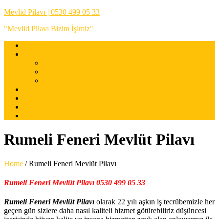
Mevlid Pilavı | 0530 499 05 33
"Mevlid Pilavı Bizim İşimiz"
Anasayfa
Hizmetlerimiz
Mevlid Pilavı
Düğün Pilavı
Düğün Yemeği
Sertifikalarımız
Blog
Tel:05304990533
İletişim
Rumeli Feneri Mevlüt Pilavı
Home
/
Rumeli Feneri Mevlüt Pilavı
Rumeli Feneri Mevlüt Pilavı 0530 499 05 33
Rumeli Feneri Mevlüt Pilavı
olarak 22 yılı aşkın iş tecrübemizle her
geçen gün sizlere daha nasıl kaliteli hizmet götürebiliriz düşüncesi