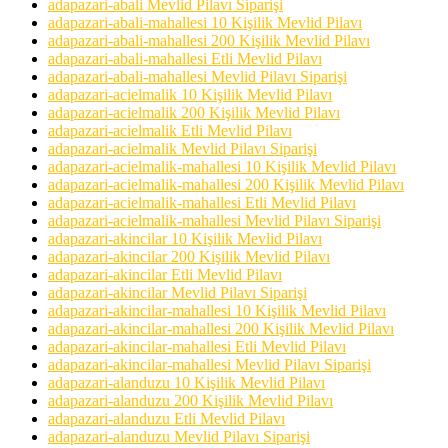
adapazari-abali Mevlid Pilavı Siparişi
adapazari-abali-mahallesi 10 Kişilik Mevlid Pilavı
adapazari-abali-mahallesi 200 Kişilik Mevlid Pilavı
adapazari-abali-mahallesi Etli Mevlid Pilavı
adapazari-abali-mahallesi Mevlid Pilavı Siparişi
adapazari-acielmalik 10 Kişilik Mevlid Pilavı
adapazari-acielmalik 200 Kişilik Mevlid Pilavı
adapazari-acielmalik Etli Mevlid Pilavı
adapazari-acielmalik Mevlid Pilavı Siparişi
adapazari-acielmalik-mahallesi 10 Kişilik Mevlid Pilavı
adapazari-acielmalik-mahallesi 200 Kişilik Mevlid Pilavı
adapazari-acielmalik-mahallesi Etli Mevlid Pilavı
adapazari-acielmalik-mahallesi Mevlid Pilavı Siparişi
adapazari-akincilar 10 Kişilik Mevlid Pilavı
adapazari-akincilar 200 Kişilik Mevlid Pilavı
adapazari-akincilar Etli Mevlid Pilavı
adapazari-akincilar Mevlid Pilavı Siparişi
adapazari-akincilar-mahallesi 10 Kişilik Mevlid Pilavı
adapazari-akincilar-mahallesi 200 Kişilik Mevlid Pilavı
adapazari-akincilar-mahallesi Etli Mevlid Pilavı
adapazari-akincilar-mahallesi Mevlid Pilavı Siparişi
adapazari-alanduzu 10 Kişilik Mevlid Pilavı
adapazari-alanduzu 200 Kişilik Mevlid Pilavı
adapazari-alanduzu Etli Mevlid Pilavı
adapazari-alanduzu Mevlid Pilavı Siparişi