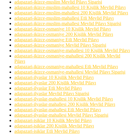
adapazari-ikizce-muslim Mevlid Pilavı Siparişi
adapazari-ikizce-muslim-mahallesi 10 Kişilik Mevlid Pilavı
adapazari-ikizce-muslim-mahallesi 200 Kişilik Mevlid Pilavı
adapazari-ikizce-muslim-mahallesi Etli Mevlid Pilavı
adapazari-ikizce-muslim-mahallesi Mevlid Pilavı Siparişi
adapazari-ikizce-osmaniye 10 Kişilik Mevlid Pilavı
adapazari-ikizce-osmaniye 200 Kişilik Mevlid Pilavı
adapazari-ikizce-osmaniye Etli Mevlid Pilavı
adapazari-ikizce-osmaniye Mevlid Pilavı Siparişi
adapazari-ikizce-osmaniye-mahallesi 10 Kişilik Mevlid Pilavı
adapazari-ikizce-osmaniye-mahallesi 200 Kişilik Mevlid
Pilavı
adapazari-ikizce-osmaniye-mahallesi Etli Mevlid Pilavı
adapazari-ikizce-osmaniye-mahallesi Mevlid Pilavı Siparişi
adapazari-ilyaslar 10 Kişilik Mevlid Pilavı
adapazari-ilyaslar 200 Kişilik Mevlid Pilavı
adapazari-ilyaslar Etli Mevlid Pilavı
adapazari-ilyaslar Mevlid Pilavı Siparişi
adapazari-ilyaslar-mahallesi 10 Kişilik Mevlid Pilavı
adapazari-ilyaslar-mahallesi 200 Kişilik Mevlid Pilavı
adapazari-ilyaslar-mahallesi Etli Mevlid Pilavı
adapazari-ilyaslar-mahallesi Mevlid Pilavı Siparişi
adapazari-isiklar 10 Kişilik Mevlid Pilavı
adapazari-isiklar 200 Kişilik Mevlid Pilavı
adapazari-isiklar Etli Mevlid Pilavı