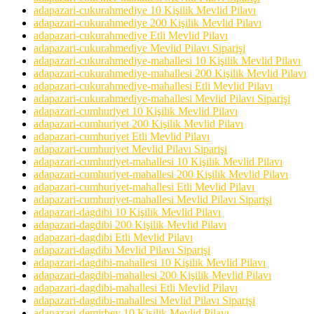
adapazari-cukurahmediye 10 Kişilik Mevlid Pilavı
adapazari-cukurahmediye 200 Kişilik Mevlid Pilavı
adapazari-cukurahmediye Etli Mevlid Pilavı
adapazari-cukurahmediye Mevlid Pilavı Siparişi
adapazari-cukurahmediye-mahallesi 10 Kişilik Mevlid Pilavı
adapazari-cukurahmediye-mahallesi 200 Kişilik Mevlid Pilavı
adapazari-cukurahmediye-mahallesi Etli Mevlid Pilavı
adapazari-cukurahmediye-mahallesi Mevlid Pilavı Siparişi
adapazari-cumhuriyet 10 Kişilik Mevlid Pilavı
adapazari-cumhuriyet 200 Kişilik Mevlid Pilavı
adapazari-cumhuriyet Etli Mevlid Pilavı
adapazari-cumhuriyet Mevlid Pilavı Siparişi
adapazari-cumhuriyet-mahallesi 10 Kişilik Mevlid Pilavı
adapazari-cumhuriyet-mahallesi 200 Kişilik Mevlid Pilavı
adapazari-cumhuriyet-mahallesi Etli Mevlid Pilavı
adapazari-cumhuriyet-mahallesi Mevlid Pilavı Siparişi
adapazari-dagdibi 10 Kişilik Mevlid Pilavı
adapazari-dagdibi 200 Kişilik Mevlid Pilavı
adapazari-dagdibi Etli Mevlid Pilavı
adapazari-dagdibi Mevlid Pilavı Siparişi
adapazari-dagdibi-mahallesi 10 Kişilik Mevlid Pilavı
adapazari-dagdibi-mahallesi 200 Kişilik Mevlid Pilavı
adapazari-dagdibi-mahallesi Etli Mevlid Pilavı
adapazari-dagdibi-mahallesi Mevlid Pilavı Siparişi
adapazari-demirbey 10 Kişilik Mevlid Pilavı