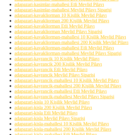
adapazari-kasimlar-mahallesi Etli Mevlid Pilavı
adapazari-kasimlar-mahallesi Mevlid Pilavı Siparişi
adapazari-kavakliorman 10 Kişilik Mevlid Pilavı
adapazari-kavakliorman 200 Kişilik Mevlid Pilavı
adapazari-kavakliorman Etli Mevlid Pilavı
adapazari-kavakliorman Mevlid Pilavı Siparişi
adapazari-kavakliorman-mahallesi 10 Kişilik Mevlid Pilavı
adapazari-kavakliorman-mahallesi 200 Kişilik Mevlid Pilavı
adapazari-kavakliorman-mahallesi Etli Mevlid Pilavı
adapazari-kavakliorman-mahallesi Mevlid Pilavı Siparişi
adapazari-kayrancik 10 Kişilik Mevlid Pilavı
adapazari-kayrancik 200 Kişilik Mevlid Pilavı
adapazari-kayrancik Etli Mevlid Pilavı
adapazari-kayrancik Mevlid Pilavı Siparişi
adapazari-kayrancik-mahallesi 10 Kişilik Mevlid Pilavı
adapazari-kayrancik-mahallesi 200 Kişilik Mevlid Pilavı
adapazari-kayrancik-mahallesi Etli Mevlid Pilavı
adapazari-kayrancik-mahallesi Mevlid Pilavı Siparişi
adapazari-kisla 10 Kişilik Mevlid Pilavı
adapazari-kisla 200 Kişilik Mevlid Pilavı
adapazari-kisla Etli Mevlid Pilavı
adapazari-kisla Mevlid Pilavı Siparişi
adapazari-kisla-mahallesi 10 Kişilik Mevlid Pilavı
adapazari-kisla-mahallesi 200 Kişilik Mevlid Pilavı
adapazari-kisla-mahallesi Etli Mevlid Pilavı