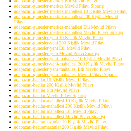
adapazari-gunesler-merkez Etli Mevlid Pilavı
adapazari-gunesler-merkez Mevlid Pilavı Siparişi
adapazari-gunesler-merkez-mahallesi 10 Kişilik Mevlid Pilavı
adapazari-gunesler-merkez-mahallesi 200 Kişilik Mevlid
Pilavı
adapazari-gunesler-merkez-mahallesi Etli Mevlid Pilavı
adapazari-gunesler-merkez-mahallesi Mevlid Pilavı Siparişi
adapazari-gunesler-yeni 10 Kişilik Mevlid Pilavı
adapazari-gunesler-yeni 200 Kişilik Mevlid Pilavı
adapazari-gunesler-yeni Etli Mevlid Pilavı
adapazari-gunesler-yeni Mevlid Pilavı Siparişi
adapazari-gunesler-yeni-mahallesi 10 Kişilik Mevlid Pilavı
adapazari-gunesler-yeni-mahallesi 200 Kişilik Mevlid Pilavı
adapazari-gunesler-yeni-mahallesi Etli Mevlid Pilavı
adapazari-gunesler-yeni-mahallesi Mevlid Pilavı Siparişi
adapazari-hacilar 10 Kişilik Mevlid Pilavı
adapazari-hacilar 200 Kişilik Mevlid Pilavı
adapazari-hacilar Etli Mevlid Pilavı
adapazari-hacilar Mevlid Pilavı Siparişi
adapazari-hacilar-mahallesi 10 Kişilik Mevlid Pilavı
adapazari-hacilar-mahallesi 200 Kişilik Mevlid Pilavı
adapazari-hacilar-mahallesi Etli Mevlid Pilavı
adapazari-hacilar-mahallesi Mevlid Pilavı Siparişi
adapazari-haciramazanlar 10 Kişilik Mevlid Pilavı
adapazari-haciramazanlar 200 Kişilik Mevlid Pilavı